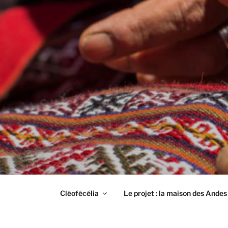
Cléofécélia
Le projet : la maison des Andes