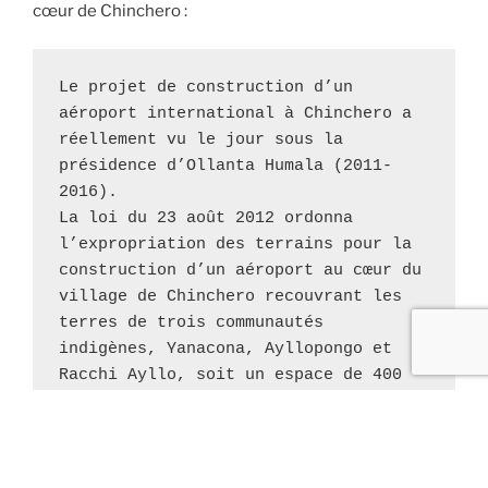
cœur de Chinchero :
Le projet de construction d’un 
aéroport international à Chinchero a 
réellement vu le jour sous la 
présidence d’Ollanta Humala (2011-
2016).

La loi du 23 août 2012 ordonna 
l’expropriation des terrains pour la 
construction d’un aéroport au cœur du 
village de Chinchero recouvrant les 
terres de trois communautés 
indigènes, Yanacona, Ayllopongo et 
Racchi Ayllo, soit un espace de 400 
ha.

La communauté de Cléofécélia, 
Yanacona , est la plus impactée car 
ses habitants ont du céder la quasi-